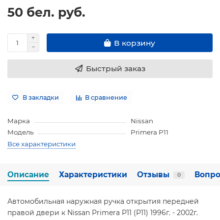
50 бел. руб.
В корзину
Быстрый заказ
В закладки
В сравнение
Марка
Nissan
Модель
Primera P11
Все характеристики
Описание
Характеристики
Отзывы
Вопро
0
Автомобильная наружная ручка открытия передней
правой двери к Nissan Primera P11 (P11) 1996г. - 2002г.