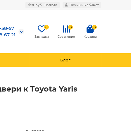
бел. руб.
Валюта
Личный кабинет
0
0
0
7-58-57
8-67-21
Закладки
Сравнение
Корзина
Блог
ери к Toyota Yaris