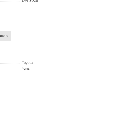
DVR3026
аказ
Toyota
Yaris