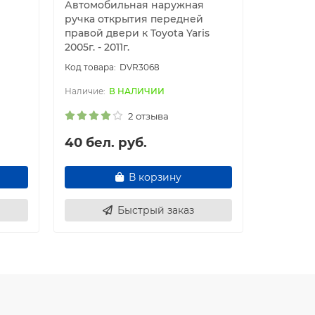
Автомобильная наружная
Автомоб
ручка открытия передней
щеткодер
правой двери к Toyota Yaris
2005г. - 2
2005г. - 2011г.
DVR3068
В НАЛИЧИИ
2 отзыва
40 бел. руб.
50 бел
В корзину
Быстрый заказ