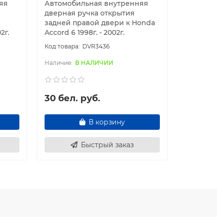
яя
Автомобильная внутренняя
Автомоб
дверная ручка открытия
ручка о
задней правой двери к Honda
левой дв
2г.
Accord 6 1998г. - 2002г.
1998г. - 2
DVR3436
В НАЛИЧИИ
30 бел. руб.
40 бел
В корзину
Быстрый заказ