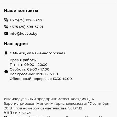
механизма.
Регулярно проверяйте состояние ручек и
Наши контакты
механизма для своевременной замены
изношенных деталей.
+375(29) 187-58-57
+375 (29) 598-67-21
Своевременный уход поможет сохранить
функциональность и привлекательный вид даже при
info@kdavto.by
интенсивном использовании автомобиля. Ваши
дверные ручки авто всегда будут в отличном состоянии.
Наш адрес
Как заказать ручки двери авто в
г. Минск, ул.Каменногорская 6
Минске?
Время работы
Процесс заказа в нашем интернет-магазине
Пн - пт: 09:00 - 20:00
максимально прост. Вы можете выбрать подходящую
Суббота: 09:00 - 17:00
модель, используя удобный фильтр по марке
Воскресенье: 09:00 - 17:00
автомобиля и другим характеристикам. Все товары
Обеденный перерыв с 13.30-14.00.
сопровождаются подробным описанием и
гарантийными обязательствами. Мы предлагаем
купить автомобильные ручки быстро, удобно и с
гарантией высокого качества.
Индивидуальный предприниматель Колядич Д. А
Зарегистрирован Минским горисполкомом от 17 сентября
Высококачественные ручки автомобильные – это
2018 г. под номером свидетельства 193137321.
гарантия комфорта, безопасности и эстетики вашего
УНП :
193137321
автомобиля. Надежные автомобильные дверные ручки