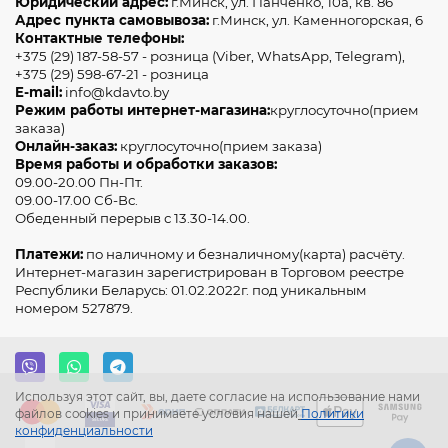
Юридический адрес:
г.Минск, ул. Панченко, 10а, кв. 86
подчеркнут стиль и практичность вашего авто, делая его
Адрес пункта самовывоза:
г.Минск, ул. Каменногорская, 6
использование максимально удобным.
Контактные телефоны:
+375 (29) 187-58-57 - розница (Viber, WhatsApp, Telegram),
+375 (29) 598-67-21 - розница
E-mail:
info@kdavto.by
Режим работы интернет-магазина:
круглосуточно(прием
заказа)
Онлайн-заказ:
круглосуточно(прием заказа)
Время работы и обработки заказов:
09.00-20.00 Пн-Пт.
09.00-17.00 Сб-Вс.
Обеденный перерыв с 13.30-14.00.
Платежи:
по наличному и безналичному(карта) расчёту.
Интернет-магазин зарегистрирован в Торговом реестре
Республики Беларусь: 01.02.2022г. под уникальным
номером 527879.
Используя этот сайт, вы, даете согласие на использование нами
файлов cookies и принимаете условия нашей
Политики
конфиденциальности