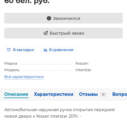
60 бел. руб.
Закончился
Быстрый заказ
В закладки
В сравнение
Марка
Nissan
Модель
Interstar
Все характеристики
Описание
Характеристики
Отзывы
Вопро
0
Автомобильная наружная ручка открытия передней
левой двери к Nissan Interstar 2011г. -