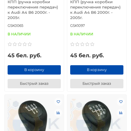
Выбирая ручку КПП в интернет-магазине 
КПП (ручка коробки
КПП (ручка коробки
"kdavto.by", вы получаете не только 
переключения передач)
переключения передач)
к Audi A4 B6 2000г. -
к Audi A4 B6 2000г. -
высококачественный и надежный товар, но и 
2005г.
2005г.
высокий уровень сервиса. Обновите ваш 
автомобиль с комфортом и стилем, выбирая нашу 
GSK0065
GSK1097
продукцию.

В НАЛИЧИИ
В НАЛИЧИИ
В нашем интернет-магазины также представлен 
широкий ассортимент чехлов для коробок 
переключения передач. Вы можете купить у нас 
45 бел. руб.
45 бел. руб.
как и 
отдельные чехлы
, так и 
комплект ручки и 
чехла
 для КПП.
В корзину
В корзину
Быстрый заказ
Быстрый заказ