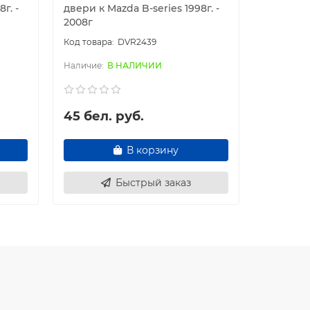
г. -
двери к Mazda B-series 1998г. -
правой д
2008г
1998г. - 2
DVR2439
В НАЛИЧИИ
45 бел. руб.
45 бел
В корзину
Быстрый заказ