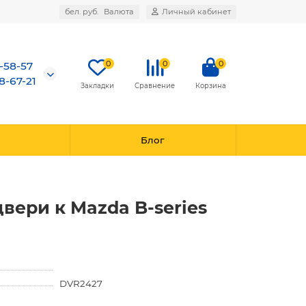
бел. руб.
Валюта
Личный кабинет
0
0
0
7-58-57
8-67-21
Закладки
Сравнение
Корзина
Блог
вери к Mazda B-series
DVR2427