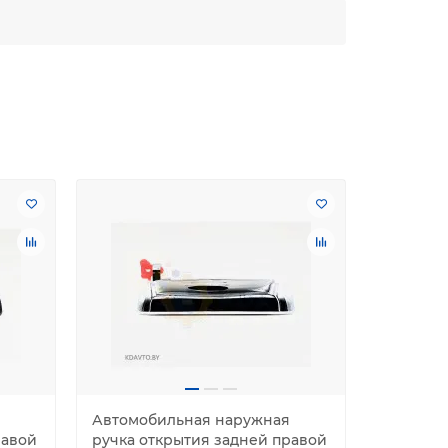
Автомобильная наружная
Автомоб
равой
ручка открытия задней правой
ручка о