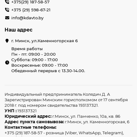
+375(29) 187-58-57
быстрого поиска.
+375 (29) 598-67-21
Проконсультируйтесь со специалистом
: 
info@kdavto.by
Наши менеджеры всегда готовы ответить 
на ваши вопросы и помочь с выбором.
Наш адрес
Оформите заказ
: Добавьте товар в 
корзину и следуйте инструкциям для 
г. Минск, ул.Каменногорская 6
завершения покупки.
Время работы
Пн - пт: 09:00 - 20:00
Мы обеспечиваем быструю доставку по всей 
Суббота: 09:00 - 17:00
Беларуси, включая Минск и другие города. Вы 
Воскресенье: 09:00 - 17:00
Обеденный перерыв с 13.30-14.00.
можете выбрать удобный способ оплаты: 
наличные, банковская карта или онлайн-
оплата. Наша цель – сделать процесс покупки 
максимально удобным и быстрым для вас.
Индивидуальный предприниматель Колядич Д. А
Зарегистрирован Минским горисполкомом от 17 сентября
Дополнительные услуги
2018 г. под номером свидетельства 193137321.
УНП :
193137321
Кроме продажи автозапчастей, мы предлагаем 
Юридический адрес:
г.Минск, ул. Панченко, 10а, кв. 86
Адрес пункта самовывоза:
г.Минск, ул. Каменногорская, 6
консультации по выбору нашим клиентам. 
Контактные телефоны:
Наши специалисты помогут вам не только 
+375 (29) 187-58-57 - розница (Viber, WhatsApp, Telegram),
выбрать, но и правильно установить купленные 